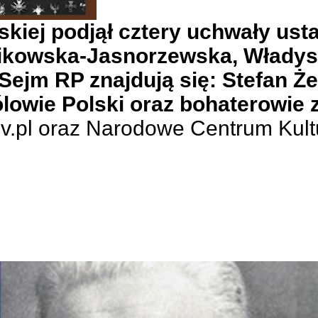
lskiej podjął cztery uchwały us
awlikowska-Jasnorzewska, Włady
Sejm RP znajdują się: Stefan Ż
lowie Polski oraz bohaterowie z
ov.pl oraz Narodowe Centrum Kult