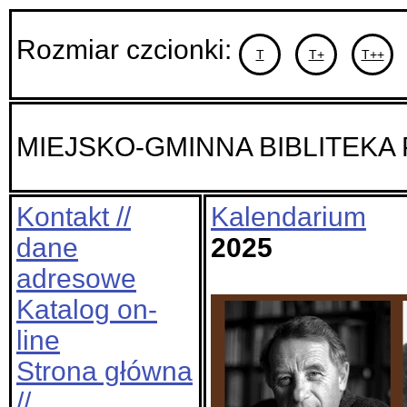
Rozmiar czcionki:
T
T+
T++
MIEJSKO-GMINNA BIBLITEKA
Kontakt //
Kalendarium
dane
2025
adresowe
Katalog on-
line
Strona główna
//