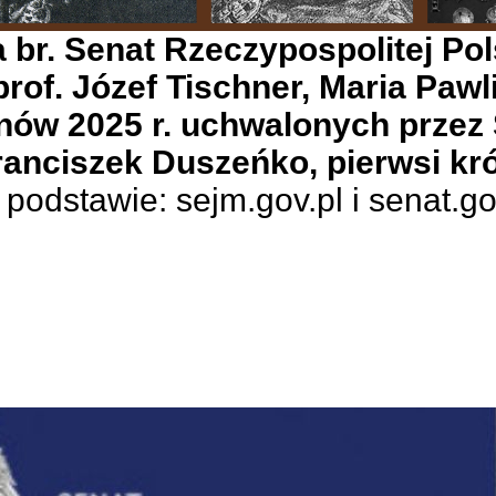
a br. Senat Rzeczypospolitej Po
 prof. Józef Tischner, Maria P
nów 2025 r. uchwalonych przez 
anciszek Duszeńko, pierwsi kró
odstawie: sejm.gov.pl i senat.g