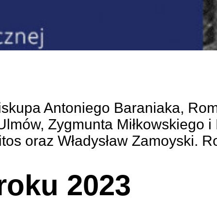
biskupa Antoniego Baraniaka, Ro
lmów, Zygmunta Miłkowskiego i Po
itos oraz Władysław Zamoyski. R
roku 2023