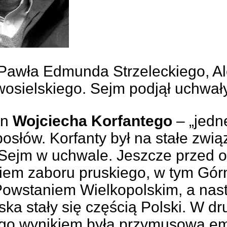
awła Edmunda Strzeleckiego, Ale
wosielskiego. Sejm podjął uchwa
in
Wojciecha Korfantego
– „jedn
osłów. Korfanty był na stałe zwi
ił Sejm w uchwale. Jeszcze przed 
ziem zaboru pruskiego, w tym Gór
owstaniem Wielkopolskim, a nastę
ka stały się częścią Polski. W d
zego wynikiem była przymusowa emi