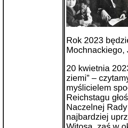
Rok 2023 będzie
Mochnackiego, 
20 kwietnia 202
ziemi” – czytam
myślicielem spo
Reichstagu głoś
Naczelnej Rady 
najbardziej upr
Witosa, zaś w o