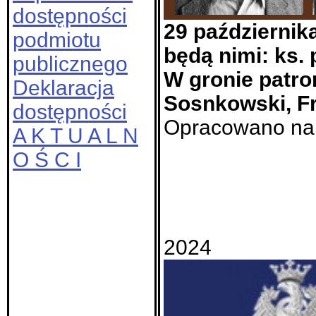
dostępności
29 październik
podmiotu
będą nimi: ks.
publicznego
W gronie patro
Deklaracja
Sosnkowski, Fr
dostępności
Opracowano na p
A K T U A L N
O Ś C I
2024