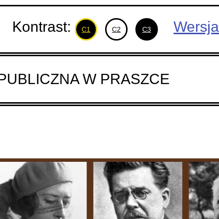
Kontrast:
Wersja
C1
C2
C3
 PUBLICZNA W PRASZCE