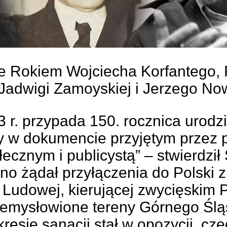
 Rokiem Wojciecha Korfantego, P
Jadwigi Zamoyskiej i Jerzego No
3 r. przypada 150. rocznica urodz
y w dokumencie przyjętym przez p
łecznym i publicystą” – stwierdz
no żądał przyłączenia do Polski 
Ludowej, kierującej zwycięskim P
zemysłowione tereny Górnego Śląs
kresie sanacji stał w opozycji, c