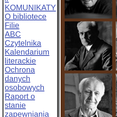
KOMUNIKATY
O bibliotece
Filie
ABC
Czytelnika
Kalendarium
literackie
Ochrona
danych
osobowych
Raport o
stanie
zapewniania