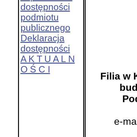
dostępności
podmiotu
publicznego
Deklaracja
dostępności
A K T U A L N
O Ś C I
Filia w
bud
Po
e-mai