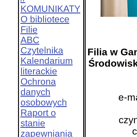
KOMUNIKATY
O bibliotece
Filie
ABC
Czytelnika
Filia w Ga
Kalendarium
Środowis
literackie
Ochrona
danych
e-ma
osobowych
Raport o
czy
stanie
c
zapewniania