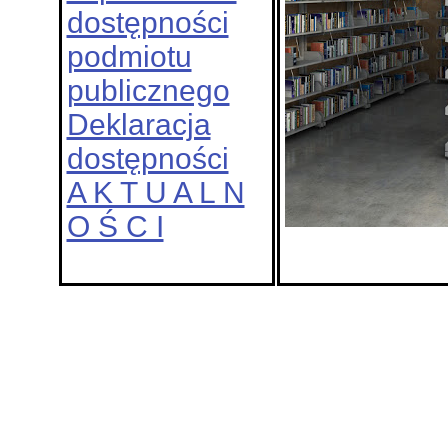
dostępności
podmiotu
publicznego
Deklaracja
dostępności
A K T U A L N
O Ś C I