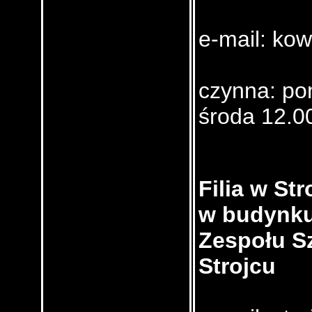
e-mail: kow
czynna: po
środa 12.0
Filia w St
w budynk
Zespołu S
Strojcu