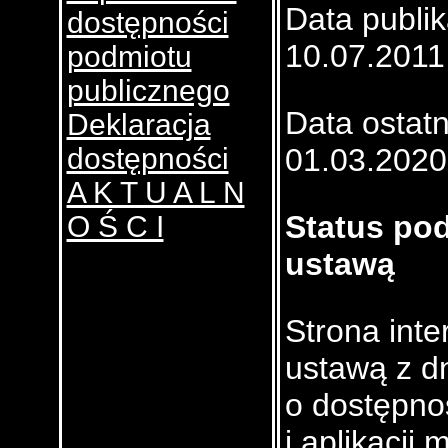
Data publik
dostępności
10.07.2011
podmiotu
publicznego
Data ostatni
Deklaracja
dostępności
01.03.2020
A K T U A L N
Status po
O Ś C I
ustawą
Strona int
ustawą z dn
o dostępnoś
i aplikacji