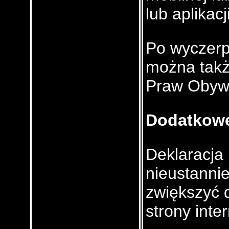
lub aplikacj
Po wyczerp
można takż
Praw Obywa
Dodatkowe
Deklaracja
nieustanni
zwiększyć 
strony inte