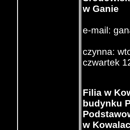
w Ganie
e-mail: gan
czynna: wt
czwartek 1
Filia w Ko
budynku P
Podstawo
w Kowala