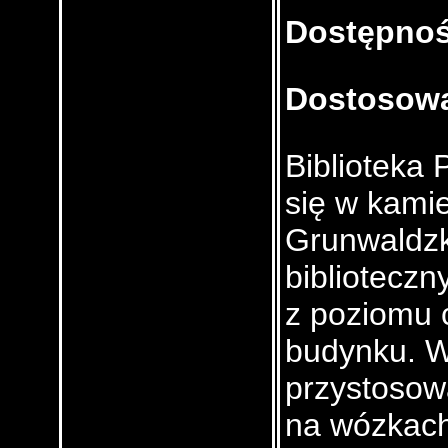
Dostępnoś
Dostosowa
Biblioteka 
się w kamie
Grunwaldzk
bibliotecz
z poziomu 
budynku. W
przystosow
na wózkach