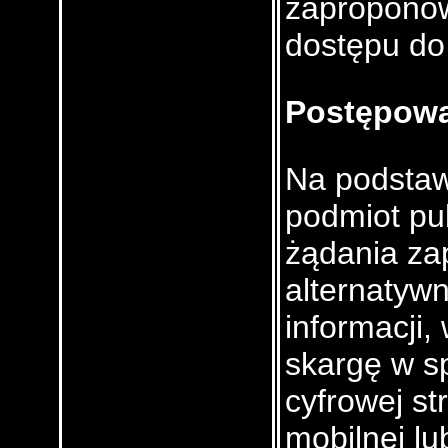
zaproponow
dostępu do 
Postępowa
Na podstaw
podmiot pub
żądania za
alternatyw
informacji
skargę w s
cyfrowej str
mobilnej lu