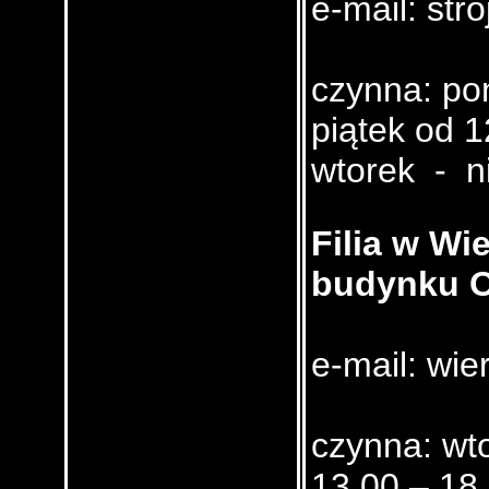
e-mail: str
czynna: pon
piątek od 1
wtorek - n
Filia w Wi
budynku 
e-mail: wie
czynna: wto
13.00 – 18