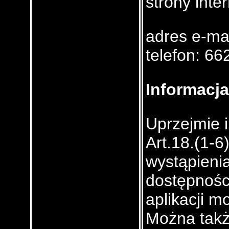
strony inte
adres e-mai
telefon: 66
Informacja
Uprzejmie 
Art.18.(1-
wystąpieni
dostępności
aplikacji m
Można takż