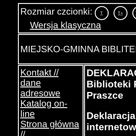
Rozmiar czcionki:
T
T+
Wersja klasyczna
MIEJSKO-GMINNA BIBLIT
Kontakt //
DEKLARA
dane
Bibli
oteki
adresowe
Praszce
Katalog on-
line
Deklaracja
Strona główna
internetow
//