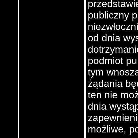
przedstawie
publiczny 
niezwłoczni
od dnia wys
dotrzymanie
podmiot pub
tym wnoszą
żądania bę
ten nie moż
dnia wystąp
zapewnienie
możliwe, p