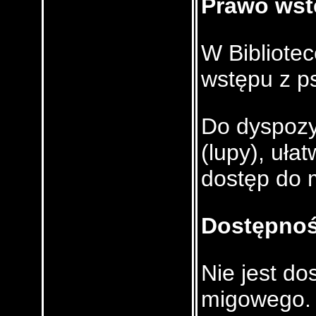
Prawo wst
W Bibliote
wstępu z p
Do dyspozyc
(lupy), uł
dostęp do 
Dostępnoś
Nie jest do
migowego.