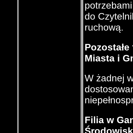
potrzebami 
do Czyteln
ruchową.
Pozostałe f
Miasta i G
W żadnej w 
dostosowan
niepełnosp
Filia w Ga
Środowis