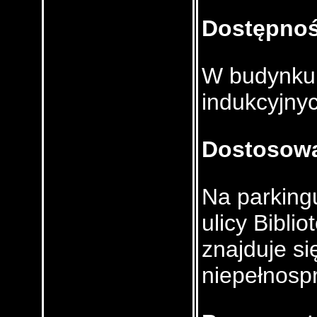
Dostępnoś
W budynku 
indukcyjnyc
Dostosowa
Na parking
ulicy Bibli
znajduje si
niepełnosp