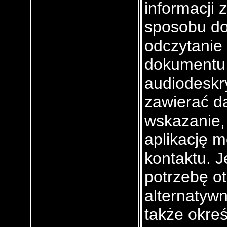
informacji
sposobu do
odczytanie
dokumentu,
audiodeskry
zawierać d
wskazanie, 
aplikację m
kontaktu. J
potrzebę o
alternatyw
także okreś