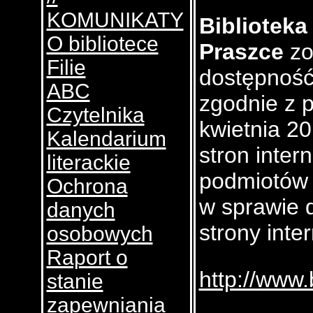
KOMUNIKATY
Biblioteka
O bibliotece
Praszce
zo
Filie
dostępność 
ABC
zgodnie z p
Czytelnika
kwietnia 20
Kalendarium
stron inter
literackie
podmiotów 
Ochrona
w sprawie 
danych
strony inte
osobowych
Raport o
http://www
stanie
zapewniania