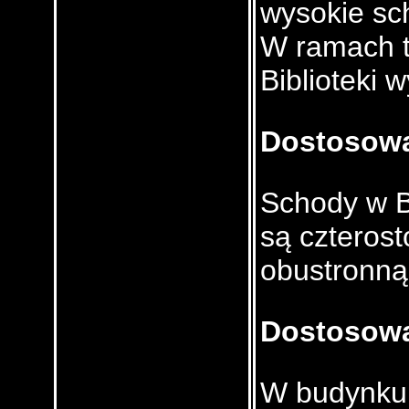
wysokie sc
W ramach t
Biblioteki 
Dostosow
Schody w B
są czteros
obustronną
Dostosowa
W budynku 