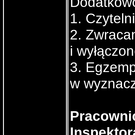
Dodatkowo
1. Czytel
2.
Zwracan
i wyłączon
3. Egzemp
w wyznacz
Pracownic
Inspektor