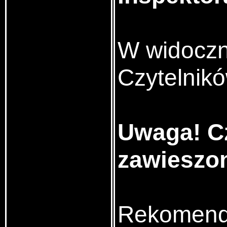
W widoczn
Czytelnikó
Uwaga! Cz
zawieszon
Rekomenda