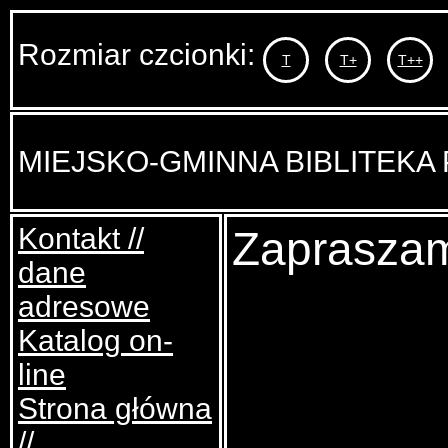
Rozmiar czcionki:
T
T+
T++
MIEJSKO-GMINNA BIBLITEKA
Kontakt //
Zapraszam
dane
adresowe
Katalog on-
line
Strona główna
//