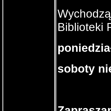
Wychodząc
Biblioteki
poniedzia
soboty n
Zapraszam