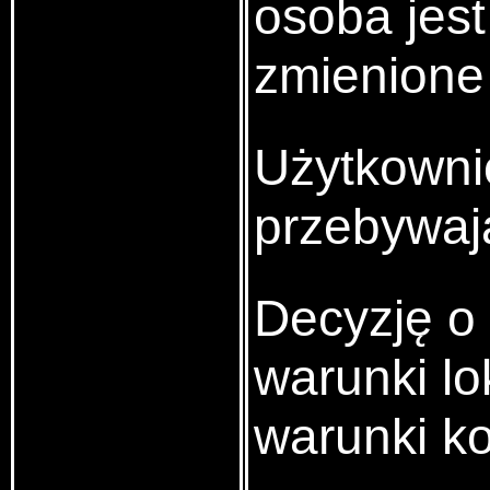
osoba jest
zmienione
Użytkownic
przebywaj
Decyzję o 
warunki lo
warunki ko