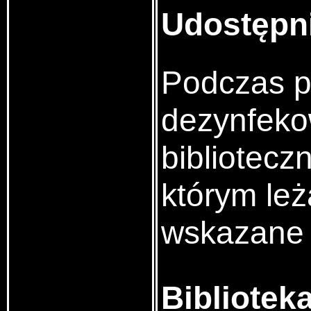
Udostępn
Podczas po
dezynfekow
bibliotecz
którym le
wskazane 
Bibliotek