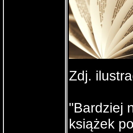
Zdj. ilust
"Bardziej 
książek p