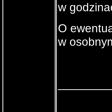
w godzina
O ewentua
w osobnym
________