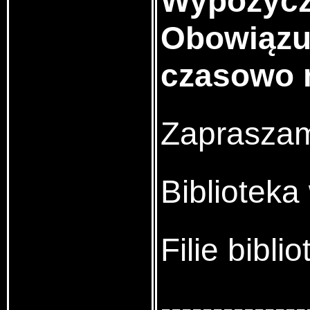
Wypożycz
Obowiązuj
czasowo 
Zapraszam
Bibliotek
Filie bibl
--------------