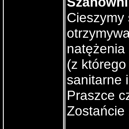
Szanowni 
Cieszymy s
otrzymywa
natężenia
(z którego
sanitarne 
Praszce c
Zostańcie