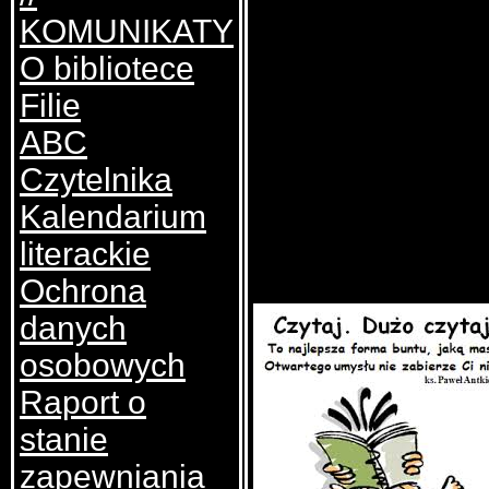
KOMUNIKATY
O bibliotece
Filie
ABC
Czytelnika
Kalendarium
literackie
Ochrona
danych
osobowych
Raport o
stanie
zapewniania