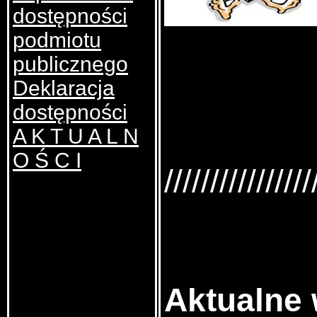
dostępności
podmiotu
publicznego
Deklaracja
dostępności
A K T U A L N
O Ś C I
////////////////
Aktualne 