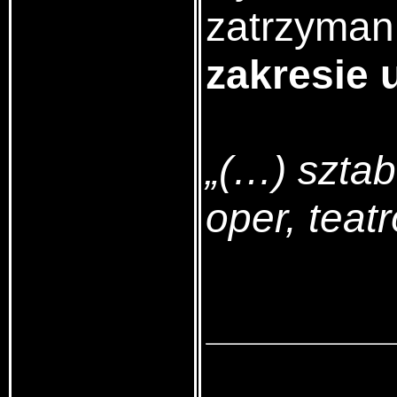
zatrzyman
zakresie 
„(…) sztab
oper, teat