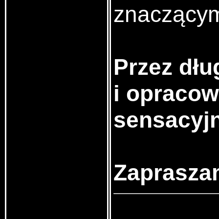
znaczącym 
Przez dłu
i opracow
sensacyjn
Zaprasza