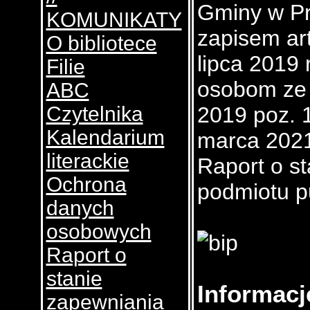
Gminy w Pr
KOMUNIKATY
zapisem art
O bibliotece
lipca 2019 
Filie
osobom ze 
ABC
Czytelnika
2019 poz. 1
Kalendarium
marca 2021
literackie
Raport o s
Ochrona
podmiotu p
danych
osobowych
Raport o
stanie
Informacj
zapewniania