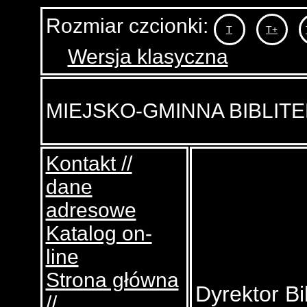
Rozmiar czcionki:
T
T+
Wersja klasyczna
MIEJSKO-GMINNA BIBLIT
Kontakt //
dane
adresowe
Katalog on-
line
Strona główna
Dyrektor Bi
//