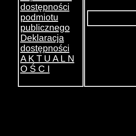
dostępności
podmiotu
Data utworzenia:
31.03.2021
publicznego
Deklaracja
dostępności
A K T U A L N
O Ś C I