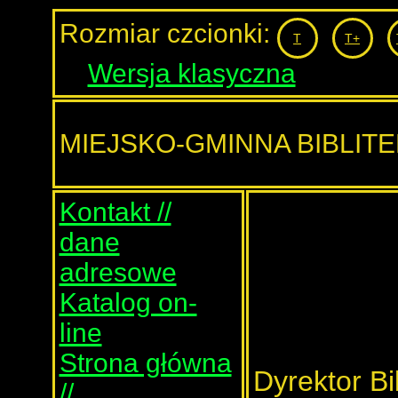
Rozmiar czcionki:
T
T+
Wersja klasyczna
MIEJSKO-GMINNA BIBLIT
Kontakt //
dane
adresowe
Katalog on-
line
Strona główna
Dyrektor Bi
//