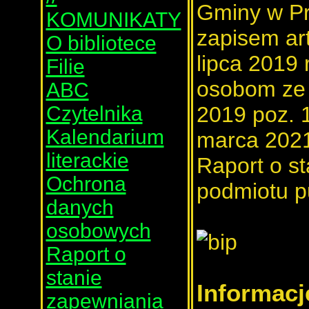
Gminy w Pr
KOMUNIKATY
zapisem art
O bibliotece
lipca 2019 
Filie
osobom ze 
ABC
Czytelnika
2019 poz. 1
Kalendarium
marca 2021
literackie
Raport o s
Ochrona
podmiotu p
danych
osobowych
Raport o
stanie
Informacj
zapewniania