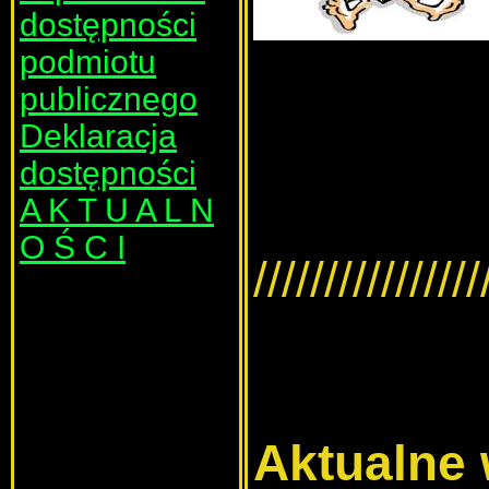
dostępności
podmiotu
publicznego
Deklaracja
dostępności
A K T U A L N
O Ś C I
////////////////
Aktualne 