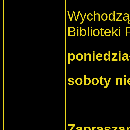
Wychodząc
Biblioteki
poniedzia
soboty n
Zapraszam