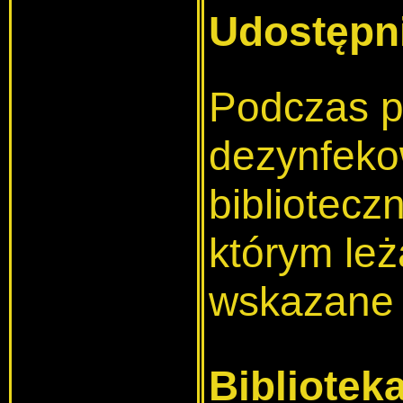
Udostępn
Podczas po
dezynfekow
bibliotecz
którym le
wskazane 
Bibliotek