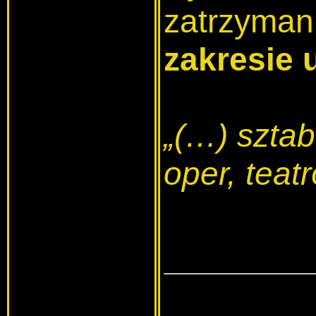
zatrzyman
zakresie 
„(…) sztab
oper, teat