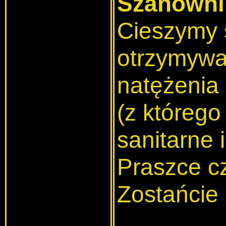
Szanowni 
Cieszymy s
otrzymywa
natężenia
(z którego
sanitarne 
Praszce c
Zostańcie