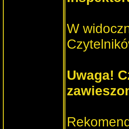
W widoczn
Czytelnikó
Uwaga! Cz
zawieszon
Rekomenda