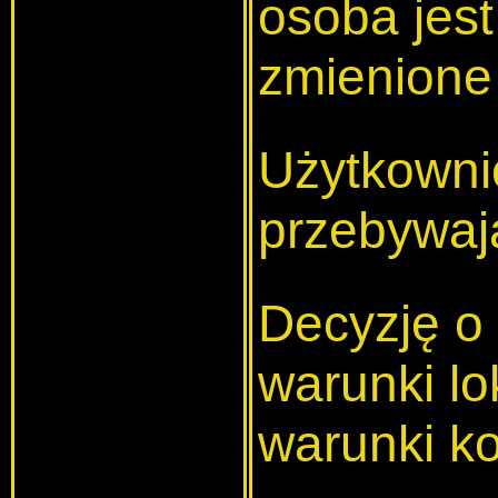
osoba jest
zmienione
Użytkownic
przebywaj
Decyzję o 
warunki lo
warunki ko