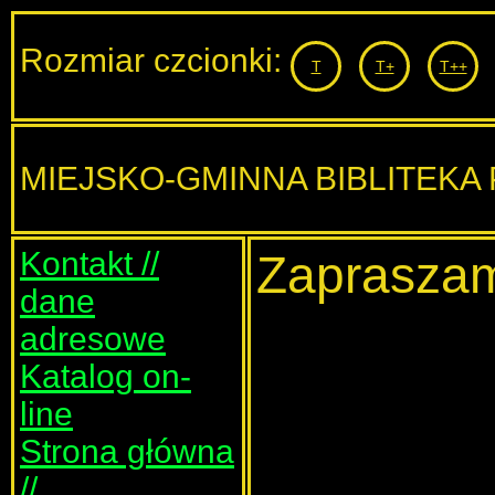
Rozmiar czcionki:
T
T+
T++
MIEJSKO-GMINNA BIBLITEKA
Kontakt //
Zapraszam
dane
adresowe
Katalog on-
line
Strona główna
//