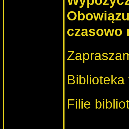
Wypożycz
Obowiązuj
czasowo 
Zapraszam
Bibliotek
Filie bibl
--------------