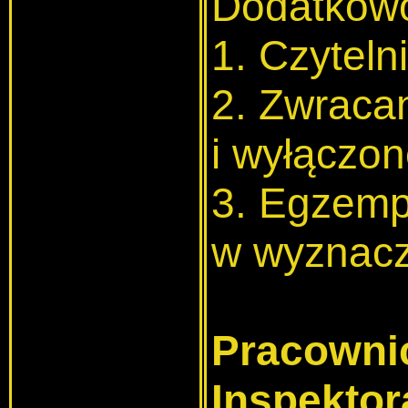
Dodatkowo
1. Czytel
2.
Zwracan
i wyłączon
3. Egzemp
w wyznacz
Pracownic
Inspektor