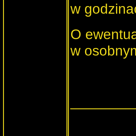
w godzina
O ewentua
w osobnym
________