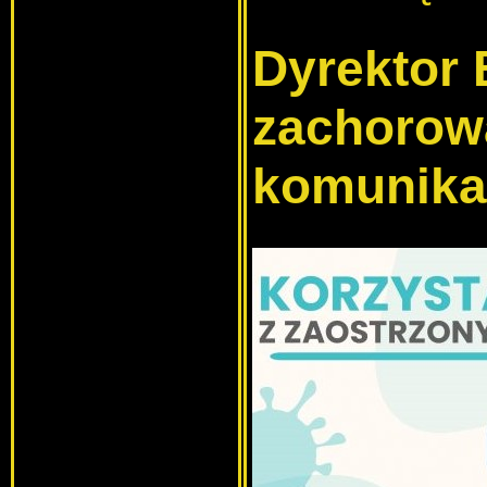
Dyrektor 
zachorowa
komunika