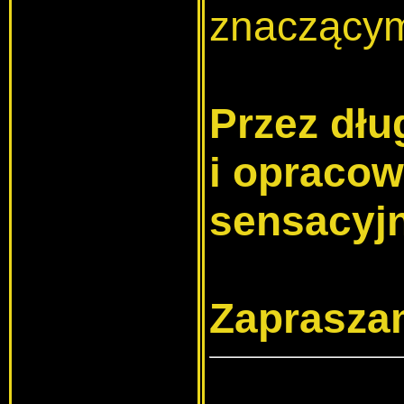
znaczącym 
Przez dłu
i opracow
sensacyjn
Zaprasza