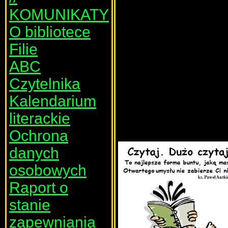
KOMUNIKATY
O bibliotece
Filie
ABC
Czytelnika
Kalendarium
literackie
Ochrona
danych
osobowych
Raport o
stanie
zapewniania