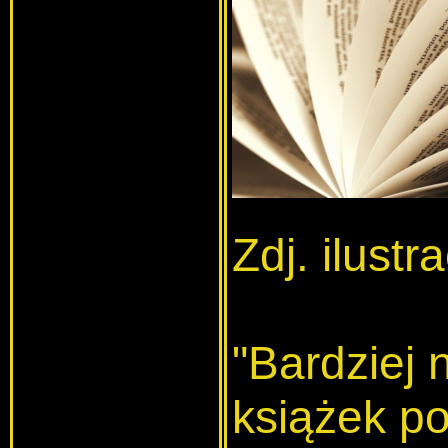
Zdj. ilust
"Bardziej 
książek p