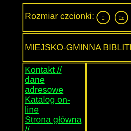
Rozmiar czcionki:
T
T+
MIEJSKO-GMINNA BIBLI
Kontakt //
dane
adresowe
Katalog on-
line
Strona główna
//