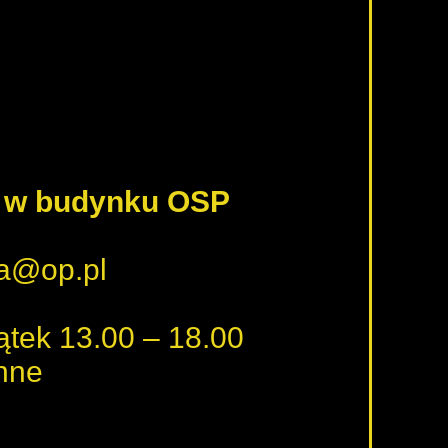
ę w budynku OSP
ka@op.pl
iątek 13.00 – 18.00
nne