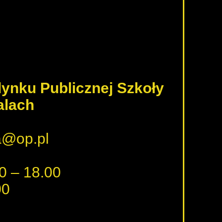
dynku Publicznej Szkoły
alach
ka@op.pl
0 – 18.00
00