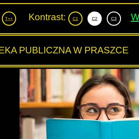
Kontrast:
W
T++
C1
C2
C3
TEKA PUBLICZNA W PRASZCE