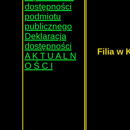
dostępności
podmiotu
publicznego
Deklaracja
dostępności
Filia w
A K T U A L N
O Ś C I