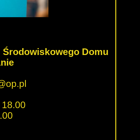
ku Środowiskowego Domu
nie
a@op.pl
 18.00
.00