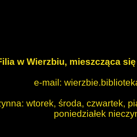
Filia w Wierzbiu
, mieszcząca si
e-mail: wierzbie.bibliote
zynna: wtorek, środa, czwartek, p
poniedziałek nieczy