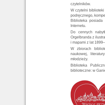
czytelników.
W czytelni bibliotek
podręcznego, kompen
Biblioteka posiad
Internetu.
Do cennych nabytk
Orgelbranda z ilustr
i mapami z lat 1899–
W zbiorach biblio
naukowej, literatur
młodzieży.
Biblioteka Public
biblioteczne: w Gani