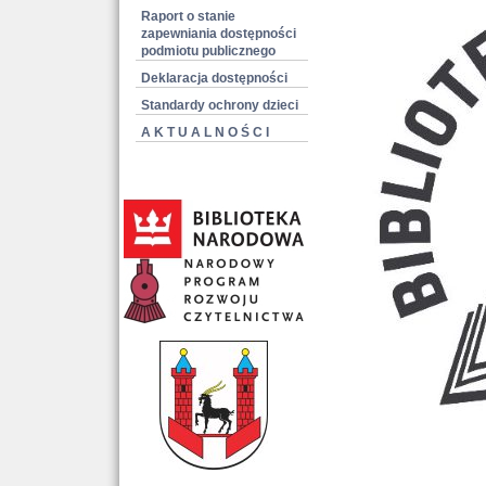
Raport o stanie
zapewniania dostępności
podmiotu publicznego
Deklaracja dostępności
Standardy ochrony dzieci
A K T U A L N O Ś C I