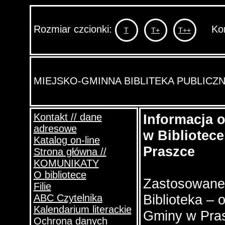
Rozmiar czcionki:
Kont
T
T+
T++
MIEJSKO-GMINNA BIBLITEKA PUBLICZ
Kontakt // dane
Informacja 
adresowe
w Bibliotece
Katalog on-line
Praszce
Strona główna //
KOMUNIKATY
O bibliotece
Zastosowane 
Filie
Biblioteka – 
ABC Czytelnika
Kalendarium literackie
Gminy w Pras
Ochrona danych