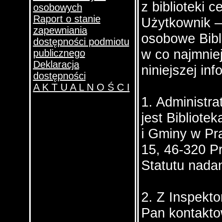
z biblioteki ce
osobowych
Raport o stanie
Użytkownik –
zapewniania
osobowe Bibl
dostępności podmiotu
w co najmnie
publicznego
Deklaracja
niniejszej inf
dostępności
A K T U A L N O Ś C I
1. Administr
jest Bibliote
i Gminy w Pr
15, 46-320 P
Statutu nada
2. Z Inspekt
Pan kontakto