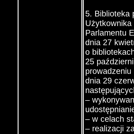
5. Bibliotek
Użytkownika 
Parlamentu E
dnia 27 kwiet
o bibliotekac
25 październi
prowadzeniu d
dnia 29 czerw
następującyc
– wykonywan
udostępniani
– w celach st
– realizacji 