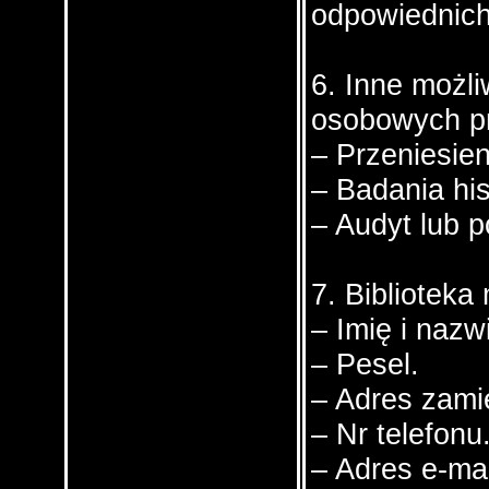
odpowiednich 
6. Inne możl
osobowych pr
– Przeniesie
– Badania hi
– Audyt lub 
7. Bibliotek
– Imię i nazw
– Pesel.
– Adres zami
– Nr telefonu
– Adres e-mai