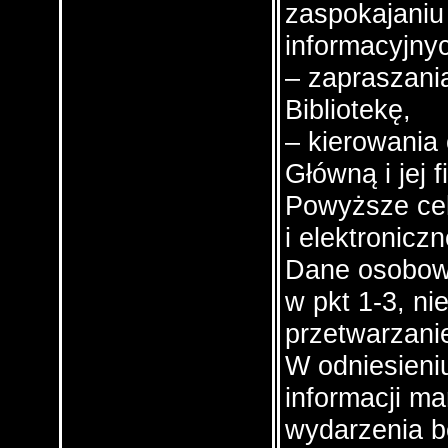
zaspokajaniu 
informacyjny
– zapraszani
Bibliotekę,
– kierowania 
Główną i jej fi
Powyższe cel
i elektroniczn
Dane osobow
w pkt 1-3, ni
przetwarzani
W odniesieniu
informacji m
wydarzenia b