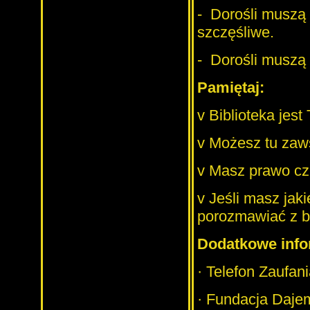
-
Dorośli muszą d
szczęśliwe.
-
Dorośli muszą 
Pamiętaj:
v
Biblioteka jes
v
Możesz tu zaws
v
Masz prawo czu
v
Jeśli masz jak
porozmawiać z b
Dodatkowe info
·
Telefon Zaufani
·
Fundacja Dajemy