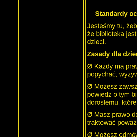
Standardy och
Jesteśmy tu, żeb
że biblioteka je
dzieci.
Zasady dla dzie
Ø
Każdy ma prawo
popychać, wyzyw
Ø
Możesz zawsze 
powiedz o tym bi
dorosłemu, które
Ø
Masz prawo do
traktować poważ
Ø
Możesz odmówi