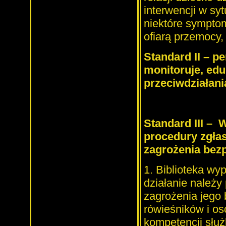
interwencji w sy
niektóre symptom
ofiarą przemocy,
Standard II – p
monitoruje, edu
przeciwdziałani
Standard III –
W
procedury zgłas
zagrożenia bez
1. Biblioteka wyp
działanie należy
zagrożenia jego 
rówieśników i os
kompetencji służ