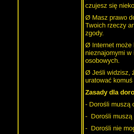
czujesz się niek
Ø
Masz prawo do
Twoich rzeczy a
zgody.
Ø
Internet może 
nieznajomymi w i
osobowych.
Ø
Jeśli widzisz,
uratować komuś 
Zasady dla doro
-
Dorośli muszą c
-
Dorośli muszą 
-
Dorośli nie mo