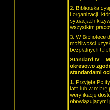
2. Biblioteka dy
i organizacji, kt
sytuacjach krzyw
wszystkim prac
3. W Bibliotece 
możliwości uzysk
bezpłatnych telef
Standard IV – 
okresowo zgodn
standardami oc
1. Przyjęta Polit
lata lub w miarę
weryfikację dost
obowiązującymi p