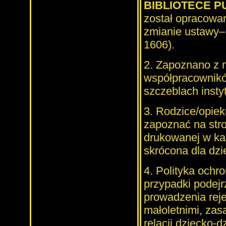
BIBLIOTECE P
został opracowan
zmianie ustawy– 
1606).
2. Zapoznano z n
współpracowników
szczeblach instyt
3. Rodzice/opiek
zapoznać na stron
drukowanej w każ
skrócona dla dzie
4. Polityka ochr
przypadki podejr
prowadzenia reje
małoletnimi, zas
relacji dziecko-