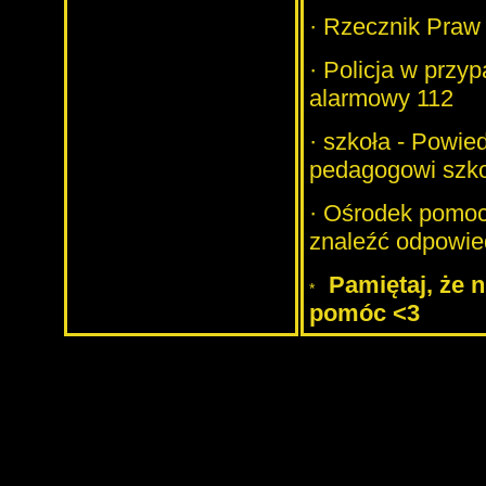
·
Rzecznik Praw
·
Policja w przy
alarmowy 112
·
szkoła - Powie
pedagogowi szko
·
Ośrodek pomocy
znaleźć odpowie
Pamiętaj, że 
pomóc <3