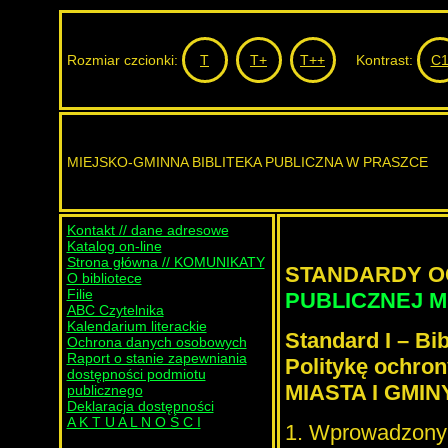
Rozmiar czcionki:
T
T+
T++
Kontrast:
C
MIEJSKO-GMINNA BIBLITEKA PUBLICZNA W PRASZCE
Kontakt // dane adresowe
Katalog on-line
Strona główna // KOMUNIKATY
STANDARDY O
O bibliotece
Filie
PUBLICZNEJ M
ABC Czytelnika
Kalendarium literackie
Standard I – Bi
Ochrona danych osobowych
Raport o stanie zapewniania
Politykę ochron
dostępności podmiotu
MIASTA I GMI
publicznego
Deklaracja dostępności
A K T U A L N O Ś C I
1. Wprowadzony