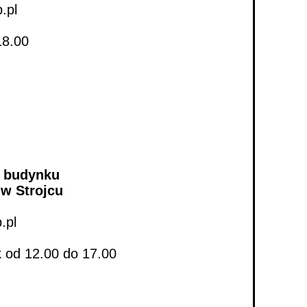
.pl
18.00
w budynku
w Strojcu
.pl
k od 12.00 do 17.00