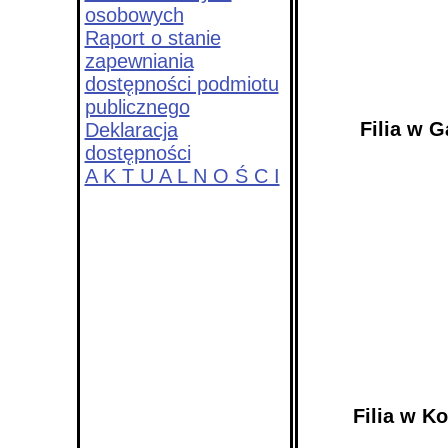
osobowych
Raport o stanie
zapewniania
dostępności podmiotu
publicznego
Filia w G
Deklaracja
dostępności
A K T U A L N O Ś C I
Filia w K