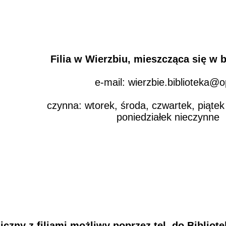
Filia w Wierzbiu
, mieszcząca się w
e-mail: wierzbie.biblioteka@o
czynna: wtorek, środa, czwartek, piątek
poniedziałek nieczynne
iczny z filiami możliwy poprzez tel. do Bibliote