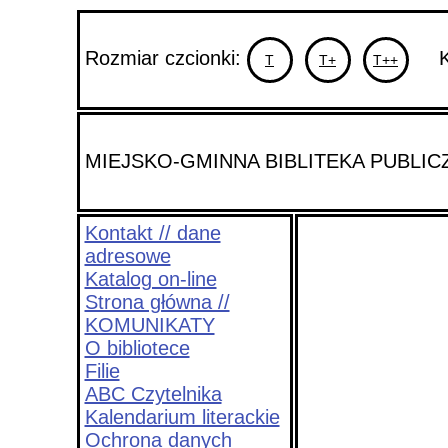
Rozmiar czcionki:
Kon
T
T+
T++
MIEJSKO-GMINNA BIBLITEKA PUBLI
Kontakt // dane
adresowe
Katalog on-line
Strona główna //
KOMUNIKATY
O bibliotece
Filie
ABC Czytelnika
Kalendarium literackie
Ochrona danych