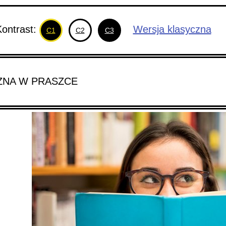
trast:
Wersja klasyczna
C1
C2
C3
CZNA W PRASZCE