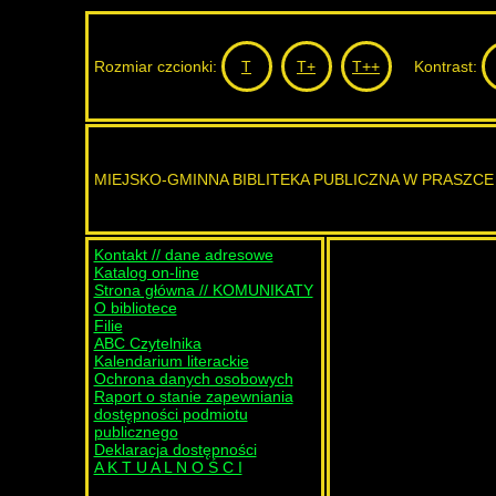
Rozmiar czcionki:
T
T+
T++
Kontrast:
MIEJSKO-GMINNA BIBLITEKA PUBLICZNA W PRASZCE
Kontakt // dane adresowe
Katalog on-line
Strona główna // KOMUNIKATY
O bibliotece
Filie
ABC Czytelnika
Kalendarium literackie
Ochrona danych osobowych
Raport o stanie zapewniania
dostępności podmiotu
publicznego
Deklaracja dostępności
A K T U A L N O Ś C I