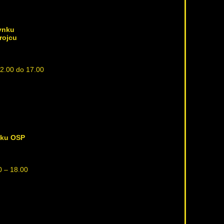
ynku
rojcu
12.00 do 17.00
nku OSP
0 – 18.00