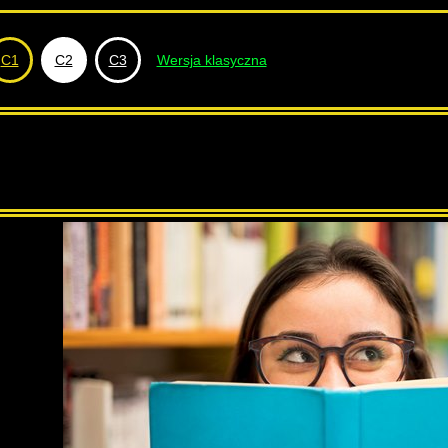
C1
C2
C3
Wersja klasyczna