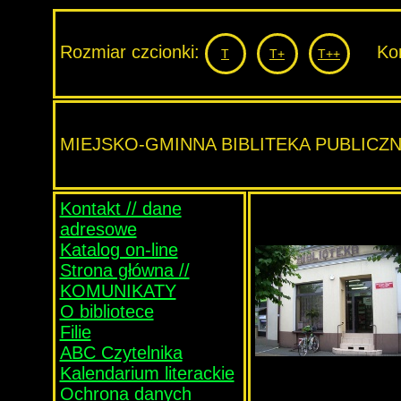
Rozmiar czcionki:
Kont
T
T+
T++
MIEJSKO-GMINNA BIBLITEKA PUBLICZ
Kontakt // dane
adresowe
Katalog on-line
Strona główna //
KOMUNIKATY
O bibliotece
Filie
ABC Czytelnika
Kalendarium literackie
Ochrona danych