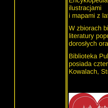
Encyklopedia
ilustracjami
i mapami z l
W zbiorach b
literatury pop
dorosłych oraz
Biblioteka P
posiada cztery
Kowalach, Str