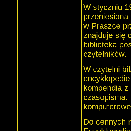
W styczniu 19
przeniesiona
w Praszce pr
znajduje się 
biblioteka p
czytelników.
W czytelni bi
encyklopedie
kompendia z 
czasopisma. 
komputerowe 
Do cennych n