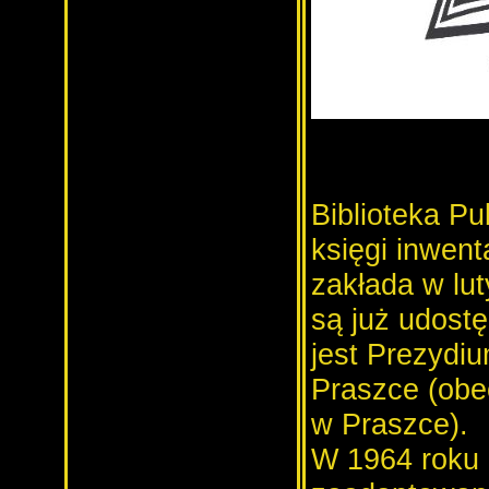
Biblioteka P
księgi inwent
zakłada w lut
są już udostę
jest Prezydi
Praszce
(obe
w Praszce).
W 1964 roku n