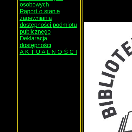
osobowych
Raport o stanie
zapewniania
dostępności podmiotu
publicznego
Deklaracja
dostępności
A K T U A L N O Ś C I