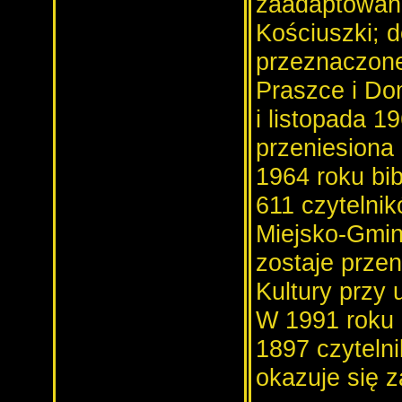
zaadaptowan
Kościuszki; 
przeznaczone 
Praszce i Do
i listopada 1
przeniesiona
1964 roku bib
611 czytelni
Miejsko-Gmin
zostaje prze
Kultury przy 
W 1991 roku b
1897 czytelni
okazuje się z