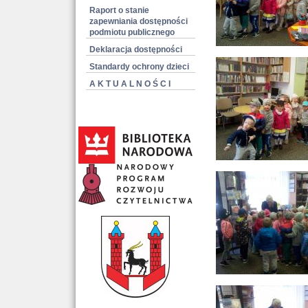
Raport o stanie
zapewniania dostępności
podmiotu publicznego
Deklaracja dostępności
Standardy ochrony dzieci
A K T U A L N O Ś C I